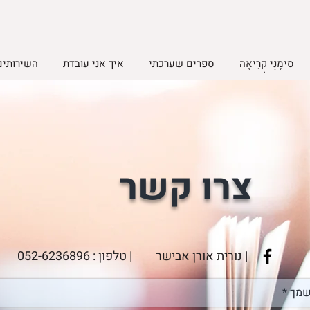
סִימָנֵי קְרִיאָה
ספרים שערכתי
איך אני עובדת
השירותים
צרו קשר
| נורית אורן אבישר
| טלפון :
052-6236896