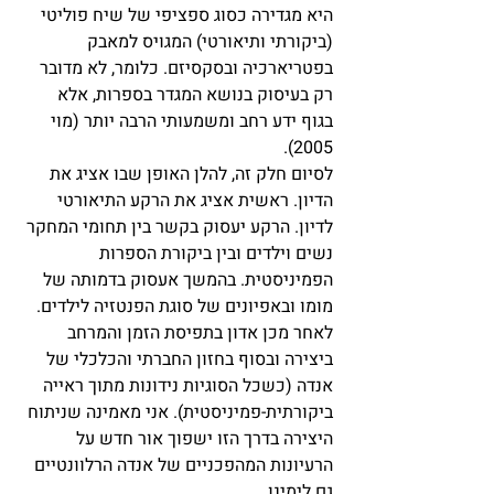
היא מגדירה כסוג ספציפי של שיח פוליטי 
(ביקורתי ותיאורטי) המגויס למאבק 
בפטריארכיה ובסקסיזם. כלומר, לא מדובר 
רק בעיסוק בנושא המגדר בספרות, אלא 
בגוף ידע רחב ומשמעותי הרבה יותר (מוי 
2005).
לסיום חלק זה, להלן האופן שבו אציג את 
הדיון. ראשית אציג את הרקע התיאורטי 
לדיון. הרקע יעסוק בקשר בין תחומי המחקר 
נשים וילדים ובין ביקורת הספרות 
הפמיניסטית. בהמשך אעסוק בדמותה של 
מומו ובאפיונים של סוגת הפנטזיה לילדים. 
לאחר מכן אדון בתפיסת הזמן והמרחב 
ביצירה ובסוף בחזון החברתי והכלכלי של 
אנדה (כשכל הסוגיות נידונות מתוך ראייה 
ביקורתית-פמיניסטית). אני מאמינה שניתוח 
היצירה בדרך הזו ישפוך אור חדש על 
הרעיונות המהפכניים של אנדה הרלוונטיים 
גם לימינו.