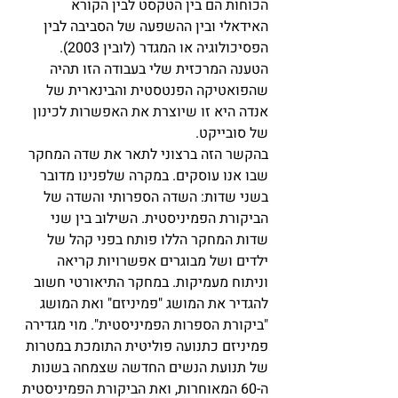
הכוחות הם בין הטקסט לבין הקורא 
האידאלי ובין ההשפעה של הסביבה לבין 
הפסיכולוגיה או המגדר (לובין 2003). 
הטענה המרכזית שלי בעבודה הזו תהיה 
שהפואטיקה הפנטסטית והבינארית של 
אנדה היא זו שיוצרת את האפשרות לכינון 
של סובייקט.
בהקשר הזה ברצוני לתאר את שדה המחקר 
שבו אנו עוסקים. במקרה שלפנינו מדובר 
בשני שדות: השדה הספרותי והשדה של 
הביקורת הפמיניסטית. השילוב בין שני 
שדות המחקר הללו פותח בפני קהל של 
ילדים ושל מבוגרים אפשרויות קריאה 
וניתוח מעמיקות. במחקר התיאורטי חשוב 
להגדיר את המושג "פמיניזם" ואת המושג 
"ביקורת הספרות הפמיניסטית". מוי מגדירה 
פמיניזם כתנועה פוליטית התומכת במטרות 
של תנועת הנשים החדשה שצמחה בשנות 
ה-60 המאוחרות, ואת הביקורת הפמיניסטית 