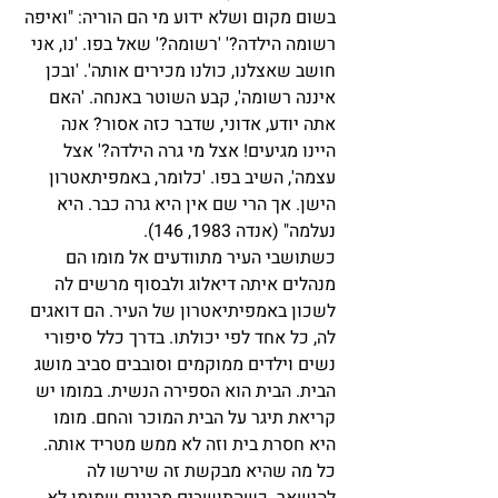
בשום מקום ושלא ידוע מי הם הוריה: "ואיפה 
רשומה הילדה?' 'רשומה?' שאל בפו. 'נו, אני 
חושב שאצלנו, כולנו מכירים אותה'. 'ובכן 
איננה רשומה', קבע השוטר באנחה. 'האם 
אתה יודע, אדוני, שדבר כזה אסור? אנה 
היינו מגיעים! אצל מי גרה הילדה?' אצל 
עצמה', השיב בפו. 'כלומר, באמפיתאטרון 
הישן. אך הרי שם אין היא גרה כבר. היא 
נעלמה" (אנדה 1983, 146).
כשתושבי העיר מתוודעים אל מומו הם 
מנהלים איתה דיאלוג ולבסוף מרשים לה 
לשכון באמפיתיאטרון של העיר. הם דואגים 
לה, כל אחד לפי יכולתו. בדרך כלל סיפורי 
נשים וילדים ממוקמים וסובבים סביב מושג 
הבית. הבית הוא הספירה הנשית. במומו יש 
קריאת תיגר על הבית המוכר והחם. מומו 
היא חסרת בית וזה לא ממש מטריד אותה. 
כל מה שהיא מבקשת זה שירשו לה 
להישאר. כשהתושבים מבינים שמומו לא 