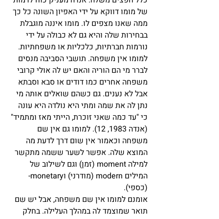
של מומו דווקא על ידי האפיון השונה כל כך 
ממה שאנו מצפים לו. מומו איננה מוגבלת 
בבחירות שלה והיא גם לא כבולה על ידי 
נורמות חברתיות, כלכליות או משפחתיות. 
למומו אין משפחה. תושבי הסביבה מנסים 
לברר מי הם הוריה והאם יש לה אולי קרובי 
משפחה אחרים כמו דודים או סבא וסבתא 
אבל לא נענים. גם כשהם שואלים אותה מי 
נתן לה את שמה ומתי היא נולדה היא עונה 
כי "עד כמה שאני זוכרת, הייתי מאז ומתמיד" 
(אנדה 1983, 12). למומו גם אין שם 
משפחה וכאמור אין שום דרך לדעת מה 
המוצא שלה. אפשר לשער ששמה מתקשר 
למילה moment (זמן) וגם לשילוב של 
המילים modern (מודרני) וmonetary- 
(כספי).
אומנם למומו אין שם משפחה, אבל יש שם 
תואר שמוצמד לה במהלך העלילה. בחלק 