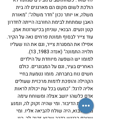
הולכת לשום מקום הם מארגנים לה בית 
משלה, או יותר נכון "חדר משלה": "מאורת 
האבן שמתחת לבימת החורבה הייתה לחדרון 
קטן ונעים. הבנאי, שניחן בכישרונות אמן, 
עוד צייר לבסוף תמונת פרחים נאה על הקיר. 
אפילו את המסגרת צייר, וגם את הוו שעליו 
תלויה התמונה" (אנדה 1983, 13).
למומו יש השפעה מיוחדת על הילדים 
האחרים בעיר, וגם על המבוגרים. כולם 
חשים נוח בחברתה. מומו נטמעת בחיי 
הקהילה והופכת לדמות מרכזית שעולים 
אליה לרגל: "כמעט בכל עת יכולת לראות 
אדם כלשהו יושב אצלה ומשוחח עימה 
בהרחבת הדיבור. ומי שהיה זקוק לה, ונמנע 
ממנו לבוא, היה שולח להביאה אליו. ומי 
שטרם הרגיש בדבר שהוא זקוק לה, היו 
אחרים אומרים לו: 'לך כבר אל מומו!'" (אנדה 
1983, 15). 