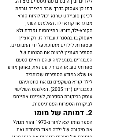
לילדים ובין היבטים פמיניסטיים ביצירה. 
כמו כן אעסוק בדרך שבה היצירה גורמת 
לכינון סובייקט שהוא יכול להיות קורא 
מבוגר או קורא ילד. האלמנט השני, 
הקורא-ילד, דורש התייחסות נפרדת ולא 
אעסוק בו במסגרת עבודה זו. רק אציין 
שספרות לילדים מתווכת על ידי המבוגרים. 
הסופר מעוניין לרצות את ההנחות של 
המבוגרים בנוגע למה שהם רואים כטעם 
ספרותי טוב או הכרחי. עם זאת, באופן מודע 
או שלא במודע הסופרים שכותבים 
לילד-קורא משקפים גם את כוונותיהם 
כמבוגרים (רוד 2005). האלמנט השלישי 
עוסק בביקורת הספרות, לענייננו אתייחס 
לביקורת הספרות הפמיניסטית. 
2. דמותה של מומו
הספר מומו יצא לאור ב-1973 והוא מגולל 
את סיפורה של ילדה מאוד מיוחדת ואת 
סיפורם של יצורים הגונבים את הזמן מבני 