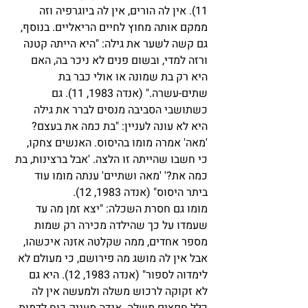
11). אין לה הורים, אין לה ביוגרפיה וזה 
ממקם אותה מחוץ לחיים הריאליים. בנוסף, 
גם קשה לשער את גילה: "היא הייתה קטנה 
ורזה למדי, ובשום פנים לא ניכר בה, האם 
היא רק בת שמונה או אולי כבר בת 
שתים-עשרה." (אנדה 1983, 11). גם 
כשתושבי הסביבה מנסים לברר את גילה 
היא לא עונה לעניין: "בת כמה את בעצם? 
'מאה' אמרה מומו בהיסוס. האנשים צחקו, 
כי חשבו שהייתה זו הלצה. 'אבל ברצינות, בת 
כמה את?' 'מאה ושתיים' ענתה מומו עוד 
ביתר היסוס" (אנדה 1983, 12). 
מומו גם חסרת השכלה: "יצא זמן מה עד 
שעמדו על כך שהילדה מכירה רק שמות 
מספר אחדים, ממה שקלטה אזנה איכשהו, 
אבל אין לה מושג מה פירושם, כי מעולם לא 
לימדוה לספור" (אנדה 1983, 12). היא גם 
לא זקוקה לרכוש משלה ולמעשה אין לה 
כלל חפצים משלה. אנדה מעניק כוח לדמות 