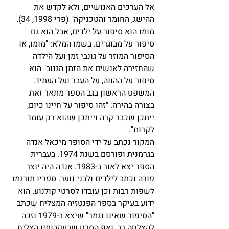
אל הערכים האנושיים, ולא לקדש את 
ההישג, החומר והטכניקה" (פרי 1998, 34). 
מומו הוא סיפור על ילדים, אבל הוא גם 
סיפור על מבוגרים. בשמו המלא: "מומו, או 
הסיפור המוזר על גונבי זמן ועל הילדה 
שהחזירה לאנשים את הזמן הגנוב" הוא 
סיפור על ההווה, על העבר ועל העתיד. 
המשפט הראשון בגב הספר מתאר זאת 
בצורה בהירה: "זהו סיפור על חיינו כיום; 
ייתכן שכבר קרה וייתכן שהוא רק עומד 
לקרות". 
המקור נכתב על ידי הסופר מיכאל אנדה 
בגרמנית ופורסם בשנת 1974. בעברית 
הספר יצא לאור ב-1983. אנדה היה יוצר 
פורה וכתב לילדים ולבני נוער. ספריו תורגמו 
לשפות רבות וכן עובדו לסרטי קולנוע. הוא 
ידוע בעיקר בספר הפנטזיה המצליח שכתב 
"הסיפור שאינו נגמר" שיצא ב-1979 וזכה 
להצלחה רב, ואף הסרט שבעקבותיו הצליח 