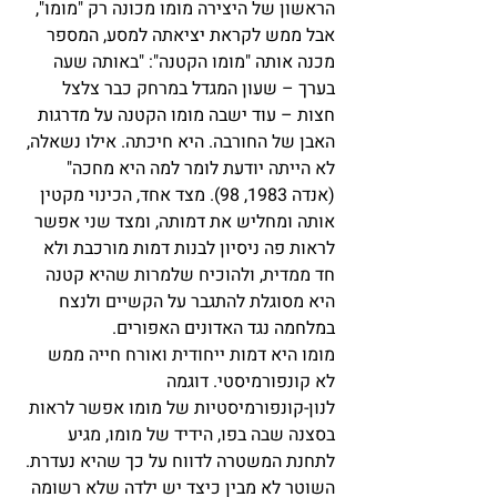
הראשון של היצירה מומו מכונה רק "מומו", 
אבל ממש לקראת יציאתה למסע, המספר 
מכנה אותה "מומו הקטנה": "באותה שעה 
בערך – שעון המגדל במרחק כבר צלצל 
חצות – עוד ישבה מומו הקטנה על מדרגות 
האבן של החורבה. היא חיכתה. אילו נשאלה, 
לא הייתה יודעת לומר למה היא מחכה" 
(אנדה 1983, 98). מצד אחד, הכינוי מקטין 
אותה ומחליש את דמותה, ומצד שני אפשר 
לראות פה ניסיון לבנות דמות מורכבת ולא 
חד ממדית, ולהוכיח שלמרות שהיא קטנה 
היא מסוגלת להתגבר על הקשיים ולנצח 
במלחמה נגד האדונים האפורים.
מומו היא דמות ייחודית ואורח חייה ממש 
לא קונפורמיסטי. דוגמה 
לנון-קונפורמיסטיות של מומו אפשר לראות 
בסצנה שבה בפו, הידיד של מומו, מגיע 
לתחנת המשטרה לדווח על כך שהיא נעדרת. 
השוטר לא מבין כיצד יש ילדה שלא רשומה 